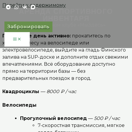
Перейти к содержимому
АРЕНДА СПОРТИВНОГО
ИНВЕНТАРЯ
в загородном клубе «МыЗдесь»
Забронировать
Проведите день активно:
прокатитесь по
хвойному лесу на велосипеде или
электровелосипеде, выйдите на гладь Финского
залива на SUP-доске и дополните отдых свежими
впечатлениями. Всё оборудование доступно
прямо на территории базы — без
предварительных поездок в город.
Квадроциклы
—
8000
₽ / час
Велосипеды
Прогулочный велосипед
—
500 ₽ / час
7-скоростная трансмиссия, мягкое