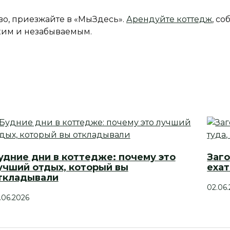
во, приезжайте в «МыЗдесь».
Арендуйте коттедж
, с
ким и незабываемым.
удние дни в коттедже: почему это
Заго
учший отдых, который вы
ехат
ткладывали
02.06
.06.2026