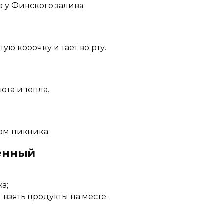
 у Финского залива.
ю корочку и тает во рту.
та и тепла.
ом пикника.
енный
а;
взять продукты на месте.