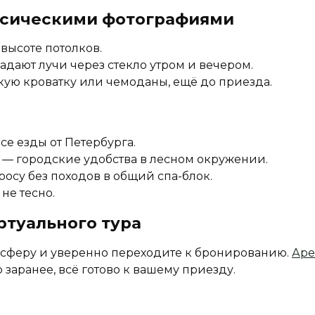
ссическими фотографиями
высоте потолков.
адают лучи через стекло утром и вечером.
кую кроватку или чемоданы, ещё до приезда.
асе езды от Петербурга.
р — городские удобства в лесном окружении.
росу без походов в общий спа-блок.
не тесно.
ртуального тура
мосферу и уверенно переходите к бронированию.
Аре
заранее, всё готово к вашему приезду.