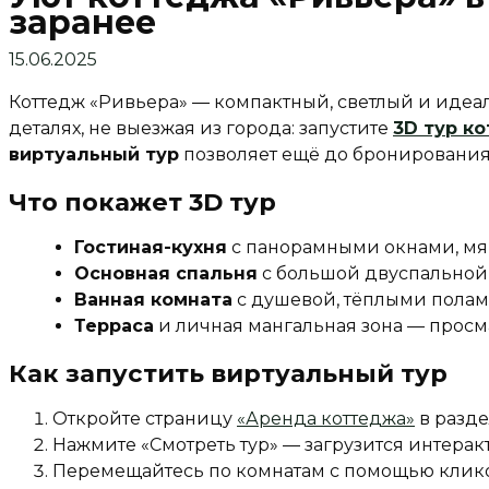
заранее
15.06.2025
Коттедж «Ривьера» ― компактный, светлый и идеа
деталях, не выезжая из города: запустите
3D тур к
виртуальный тур
позволяет ещё до бронирования 
Что покажет 3D тур
Гостиная-кухня
с панорамными окнами, мя
Основная спальня
с большой двуспальной 
Ванная комната
с душевой, тёплыми полам
Терраса
и личная мангальная зона — просмат
Как запустить виртуальный тур
Откройте страницу
«Аренда коттеджа»
в разде
Нажмите «Смотреть тур» — загрузится интера
Перемещайтесь по комнатам с помощью клико