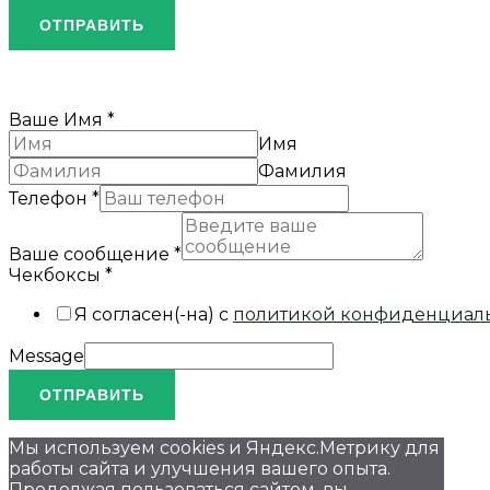
ОТПРАВИТЬ
Ваше Имя
*
Имя
Фамилия
Телефон
*
Ваше сообщение
*
Чекбоксы
*
Я согласен(-на) с
политикой конфиденциал
Message
ОТПРАВИТЬ
Мы используем cookies и Яндекс.Метрику для
работы сайта и улучшения вашего опыта.
Продолжая пользоваться сайтом, вы