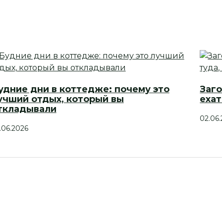
удние дни в коттедже: почему это
Заго
учший отдых, который вы
ехат
ткладывали
02.06
.06.2026